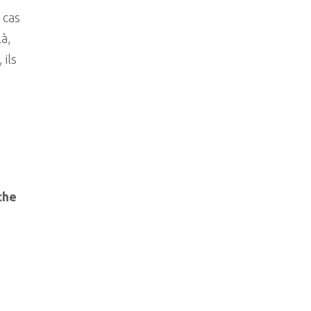
 cas
là,
 ils
che