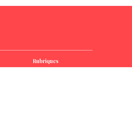
Rubriques
ACCUEIL
MARTINE FROGER
CIRCONSCRIPTION
ACTIVITÉS
ACTUALITÉS
INTERVENTIONS
QUESTIONS ÉCRITES
EN ARIÈGE
LETTRE D’INFORMATION