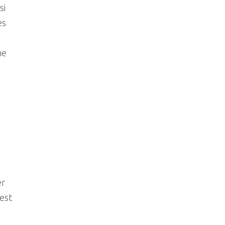
si
es
ne
er
 est