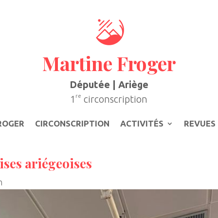
Martine Froger
Députée | Ariège
re
1
circonscription
ROGER
CIRCONSCRIPTION
ACTIVITÉS
REVUES 
ises ariégeoises
n