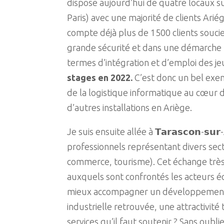
dispose aujourd’hui de quatre locaux su
Paris) avec une majorité de clients Ari
compte déjà plus de 1500 clients souci
grande sécurité et dans une démarche 
termes d’intégration et d’emploi des je
stages en 2022.
C’est donc un bel exe
de la logistique informatique au cœur d’
d’autres installations en Ariège.
Je suis ensuite allée à 𝗧𝗮𝗿𝗮𝘀𝗰𝗼𝗻-𝘀𝘂
professionnels représentant divers se
commerce, tourisme). Cet échange très 
auxquels sont confrontés les acteurs 
mieux accompagner un développement
industrielle retrouvée, une attractivit
services qu’il faut soutenir ? Sans oubli