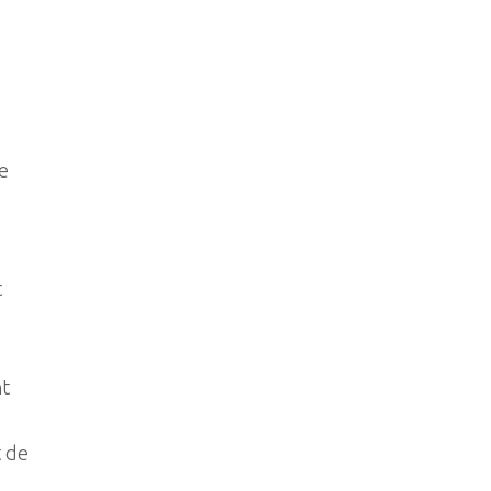
te
t
nt
t de