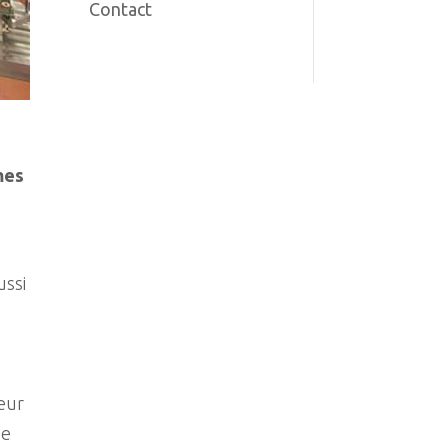
Contact
mes
ussi
eur
de