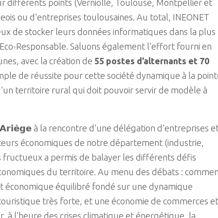
r différents points (Verniolle, Toulouse, Montpellier et
égeois ou d’entreprises toulousaines. Au total, INEONET
eux de stocker leurs données informatiques dans la plus
Eco-Responsable. Saluons également l’effort fourni en
unes, avec la création de
55 postes d’alternants et 70
mple de réussite pour cette société dynamique à la poin
un territoire rural qui doit pouvoir servir de modèle à
𝗿-𝗔𝗿𝗶𝗲̀𝗴𝗲 à la rencontre d’une délégation d’entreprises e
cteurs économiques de notre département (industrie,
fructueux a permis de balayer les différents défis
économiques du territoire. Au menu des débats : comme
 économique équilibré fondé sur une dynamique
é touristique très forte, et une économie de commerces e
er, à l’heure des crises climatique et énergétique, la