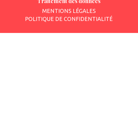
Traitement des données
MENTIONS LÉGALES
POLITIQUE DE CONFIDENTIALITÉ
Sur les réseaux
Rubriques
ACCUEIL
MARTINE FROGER
CIRCONSCRIPTION
ACTIVITÉS
ACTUALITÉS
INTERVENTIONS
QUESTIONS ÉCRITES