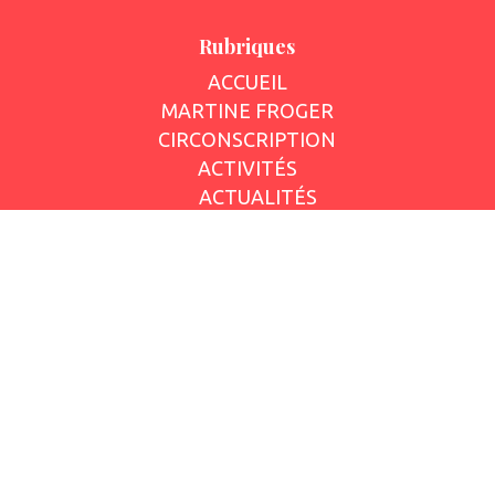
Rubriques
ACCUEIL
MARTINE FROGER
CIRCONSCRIPTION
ACTIVITÉS
ACTUALITÉS
INTERVENTIONS
QUESTIONS ÉCRITES
EN ARIÈGE
LETTRE D’INFORMATION
AGENDA
REVUES DE PRESSE
CONTACT